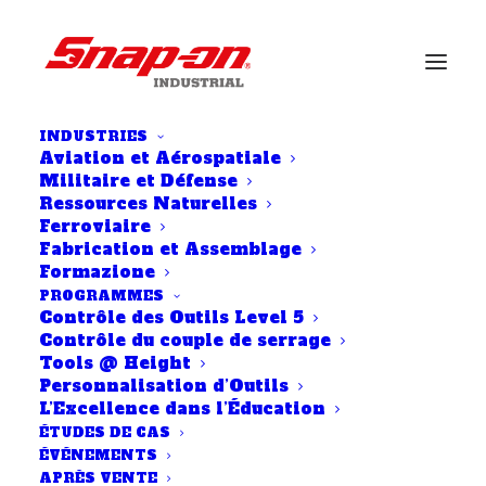
INDUSTRIES
Aviation et Aérospatiale
Militaire et Défense
Ressources Naturelles
LE CONTRÔLE DES
Ferroviaire
OUTILS POUSSE LA
Fabrication et Assemblage
Formazione
SÉCURITÉ
PROGRAMMES
ALIMENTAIRE À DE
Contrôle des Outils Level 5
Contrôle du couple de serrage
NOUVEAUX NIVEAUX
Tools @ Height
Personnalisation d’Outils
POUR KP SNACKS
L’Excellence dans l’Éducation
ÉTUDES DE CAS
ÉVÉNEMENTS
APRÈS VENTE