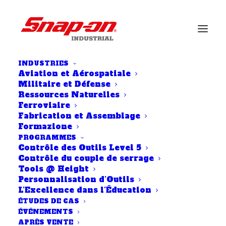
INDUSTRIES
Aviation et Aérospatiale
Militaire et Défense
Ressources Naturelles
Ferroviaire
Fabrication et Assemblage
Formazione
SNAP-ON
PROGRAMMES
Contrôle des Outils Level 5
INDUSTRIAL
Contrôle du couple de serrage
Tools @ Height
OFFRE LA GAMME
Personnalisation d’Outils
L’Excellence dans l’Éducation
D'AUTOCRIBS
ÉTUDES DE CAS
ÉVÉNEMENTS
AU ROYAUME-UNI
APRÈS VENTE