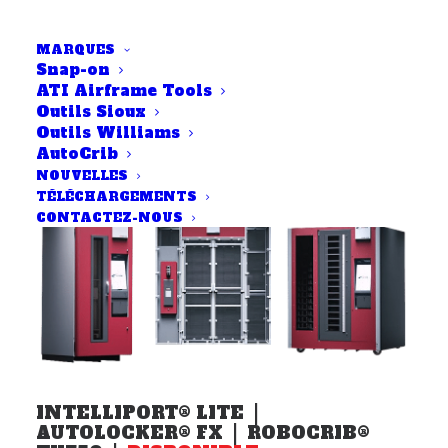
MARQUES
Venez nous voir au
Snap-on
SALON INTERNATIONAL DE
ATI Airframe Tools
Outils Sioux
L'AVIATION DE FARNBOROUGH
Outils Williams
18 - 22 JUILLET
AutoCrib
NOUVELLES
TÉLÉCHARGEMENTS
CONTACTEZ-NOUS
INTELLIPORT® LITE |
AUTOLOCKER® FX | ROBOCRIB®