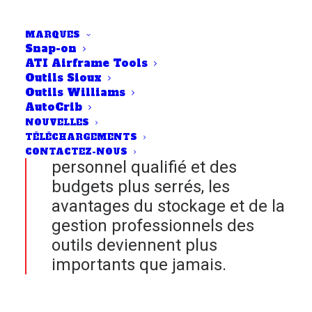
MARQUES
Snap-on
ATI Airframe Tools
Alors que les responsables de
Outils Sioux
l'ingénierie dans le secteur de
Outils Williams
l'énergie éolienne s'efforcent
AutoCrib
NOUVELLES
d'améliorer la productivité,
TÉLÉCHARGEMENTS
souvent avec moins de
CONTACTEZ-NOUS
personnel qualifié et des
budgets plus serrés, les
avantages du stockage et de la
gestion professionnels des
outils deviennent plus
importants que jamais.