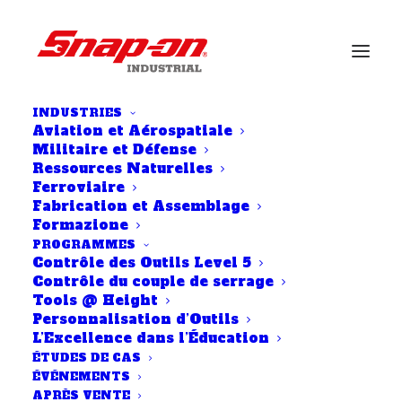
INDUSTRIES
Aviation et Aérospatiale
Militaire et Défense
Ressources Naturelles
DES BUDGETS PLUS
Ferroviaire
SERRÉS RENFORCENT
Fabrication et Assemblage
Formazione
LE BESOIN D'UNE
PROGRAMMES
GESTION EFFICACE
Contrôle des Outils Level 5
Contrôle du couple de serrage
DES OUTILS
Tools @ Height
Personnalisation d’Outils
août, septembre, octobre 2021
L’Excellence dans l’Éducation
ÉTUDES DE CAS
ÉVÉNEMENTS
APRÈS VENTE